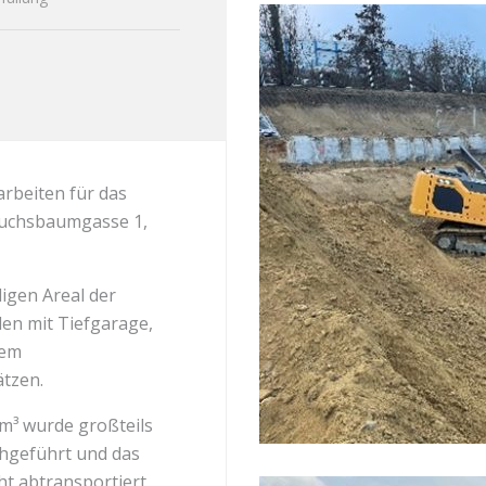
arbeiten für das
 Puchsbaumgasse 1,
gen Areal der
len mit Tiefgarage,
nem
tzen.
m³ wurde großteils
hgeführt und das
ht abtransportiert