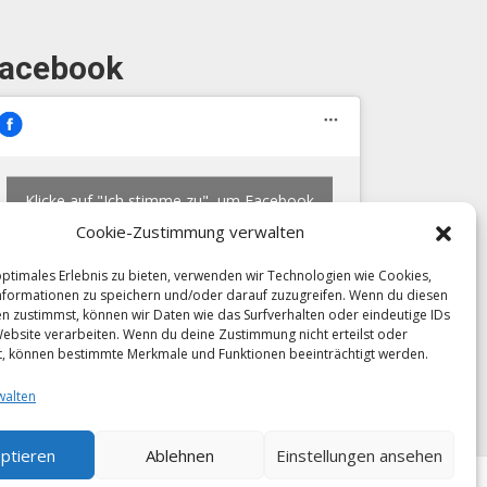
acebook
Klicke auf "Ich stimme zu", um Facebook
zu aktivieren
Cookie-Zustimmung verwalten
Ich stimme zu
optimales Erlebnis zu bieten, verwenden wir Technologien wie Cookies,
formationen zu speichern und/oder darauf zuzugreifen. Wenn du diesen
n zustimmst, können wir Daten wie das Surfverhalten oder eindeutige IDs
Website verarbeiten. Wenn du deine Zustimmung nicht erteilst oder
t, können bestimmte Merkmale und Funktionen beeinträchtigt werden.
walten
ptieren
Ablehnen
Einstellungen ansehen