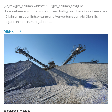
[vc_row][vc_column width="2/3"][vc_column_text]Die
Unternehmensgruppe Zöchling beschäftigt sich bereits seit mehr als
40 Jahren mit der Entsorgung und Verwertung von Abfällen. Es
begann in den 1980er-Jahren …
MEHR ...
ROHSTOFFE