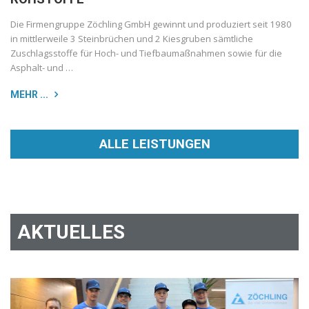
Die Firmengruppe Zöchling GmbH gewinnt und produziert seit 1980
in mittlerweile 3 Steinbrüchen und 2 Kiesgruben sämtliche
Zuschlagsstoffe für Hoch- und Tiefbaumaßnahmen sowie für die
Asphalt- und …
MEHR ...
ALLE LEISTUNGEN
AKTUELLES