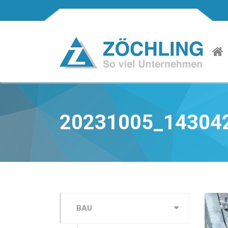
20231005_14304
BAU