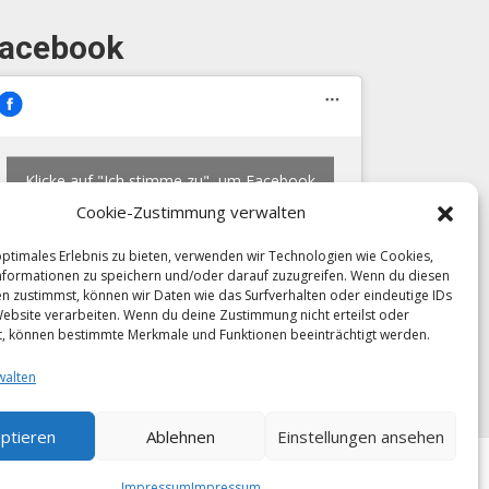
acebook
Klicke auf "Ich stimme zu", um Facebook
zu aktivieren
Cookie-Zustimmung verwalten
Ich stimme zu
optimales Erlebnis zu bieten, verwenden wir Technologien wie Cookies,
formationen zu speichern und/oder darauf zuzugreifen. Wenn du diesen
n zustimmst, können wir Daten wie das Surfverhalten oder eindeutige IDs
Website verarbeiten. Wenn du deine Zustimmung nicht erteilst oder
t, können bestimmte Merkmale und Funktionen beeinträchtigt werden.
walten
ptieren
Ablehnen
Einstellungen ansehen
© 2026 Hans Zöchling GmbH. All rights reserved.
Impressum
Impressum