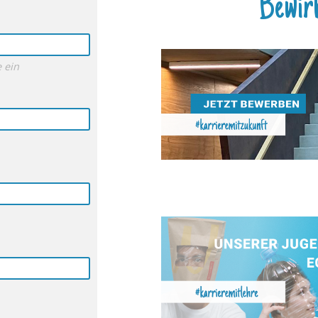
Bewirb
 ein