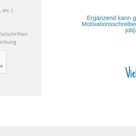
etc. )
Ergänzend kann ge
Motivationsschreibe
job[
eitschriften
rwerbung
Vie