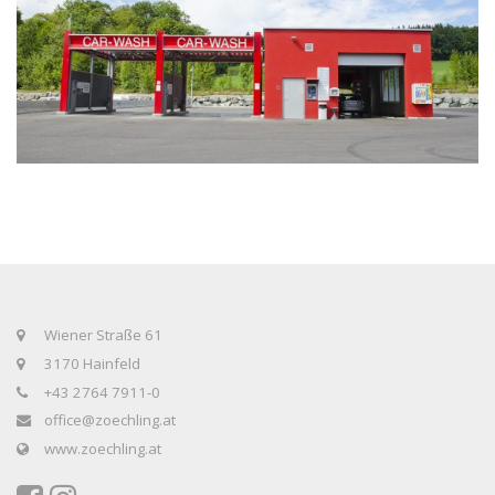
Wiener Straße 61
3170 Hainfeld
+43 2764 7911-0
office@zoechling.at
www.zoechling.at