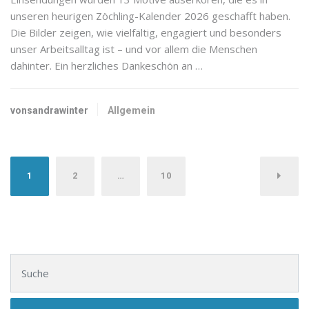
unseren heurigen Zöchling-Kalender 2026 geschafft haben.
Die Bilder zeigen, wie vielfältig, engagiert und besonders
unser Arbeitsalltag ist – und vor allem die Menschen
dahinter. Ein herzliches Dankeschön an …
vonsandrawinter
Allgemein
Seitennummerierung der Beiträg
1
2
…
10
Suchen nach: