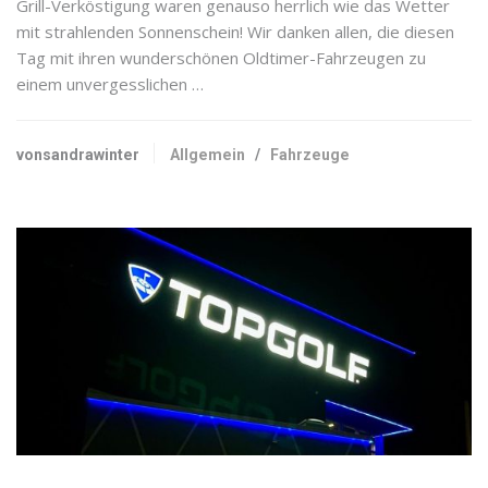
Grill-Verköstigung waren genauso herrlich wie das Wetter
mit strahlenden Sonnenschein! Wir danken allen, die diesen
Tag mit ihren wunderschönen Oldtimer-Fahrzeugen zu
einem unvergesslichen …
vonsandrawinter
Allgemein
/
Fahrzeuge