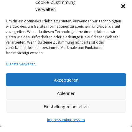
Cookie-Zustimmung
Datenschutz
verwalten
Um dir ein optimales Erlebnis zu bieten, verwenden wir Technologien
wie Cookies, um Geräteinformationen zu speichern und/oder darauf
Facebook
zuzugreifen. Wenn du diesen Technologien zustimmst, können wir
Daten wie das Surfverhalten oder eindeutige IDs auf dieser Website
verarbeiten. Wenn du deine Zustimmung nicht erteilst oder
zurückziehst, können bestimmte Merkmale und Funktionen
beeinträchtigt werden.
Dienste verwalten
Klicke auf "Ich stimme zu", um Facebook
Akzeptieren
zu aktivieren
Ich stimme zu
Ablehnen
Einstellungen ansehen
Impressum
Impressum