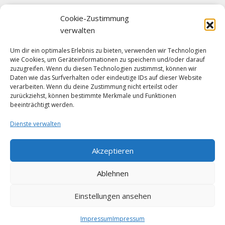
Cookie-Zustimmung
verwalten
Um dir ein optimales Erlebnis zu bieten, verwenden wir Technologien
wie Cookies, um Geräteinformationen zu speichern und/oder darauf
Klicke auf "Ich stimme zu", um Facebook
zuzugreifen. Wenn du diesen Technologien zustimmst, können wir
zu aktivieren
Daten wie das Surfverhalten oder eindeutige IDs auf dieser Website
verarbeiten. Wenn du deine Zustimmung nicht erteilst oder
Ich stimme zu
zurückziehst, können bestimmte Merkmale und Funktionen
beeinträchtigt werden.
Dienste verwalten
Akzeptieren
Ablehnen
Einstellungen ansehen
© 2026 Hans Zöchling GmbH. All rights reserved.
Impressum
Impressum