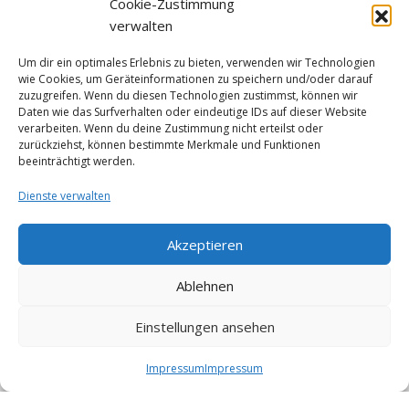
Cookie-Zustimmung
Datenschutz
verwalten
Um dir ein optimales Erlebnis zu bieten, verwenden wir Technologien
wie Cookies, um Geräteinformationen zu speichern und/oder darauf
Facebook
zuzugreifen. Wenn du diesen Technologien zustimmst, können wir
Daten wie das Surfverhalten oder eindeutige IDs auf dieser Website
verarbeiten. Wenn du deine Zustimmung nicht erteilst oder
zurückziehst, können bestimmte Merkmale und Funktionen
beeinträchtigt werden.
Dienste verwalten
Klicke auf "Ich stimme zu", um Facebook
Akzeptieren
zu aktivieren
Ich stimme zu
Ablehnen
Einstellungen ansehen
Impressum
Impressum