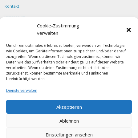
Kontakt
Impressum
Cookie-Zustimmung
Datenschutz
verwalten
Um dir ein optimales Erlebnis zu bieten, verwenden wir Technologien
wie Cookies, um Geräteinformationen zu speichern und/oder darauf
Facebook
zuzugreifen. Wenn du diesen Technologien zustimmst, können wir
Daten wie das Surfverhalten oder eindeutige IDs auf dieser Website
verarbeiten. Wenn du deine Zustimmung nicht erteilst oder
zurückziehst, können bestimmte Merkmale und Funktionen
beeinträchtigt werden.
Dienste verwalten
Klicke auf "Ich stimme zu", um Facebook
Akzeptieren
zu aktivieren
Ich stimme zu
Ablehnen
Einstellungen ansehen