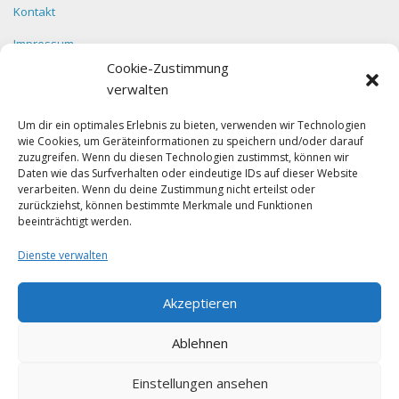
Kontakt
Impressum
Cookie-Zustimmung
Datenschutz
verwalten
Um dir ein optimales Erlebnis zu bieten, verwenden wir Technologien
wie Cookies, um Geräteinformationen zu speichern und/oder darauf
Facebook
zuzugreifen. Wenn du diesen Technologien zustimmst, können wir
Daten wie das Surfverhalten oder eindeutige IDs auf dieser Website
verarbeiten. Wenn du deine Zustimmung nicht erteilst oder
zurückziehst, können bestimmte Merkmale und Funktionen
beeinträchtigt werden.
Dienste verwalten
Klicke auf "Ich stimme zu", um Facebook
Akzeptieren
zu aktivieren
Ich stimme zu
Ablehnen
Einstellungen ansehen