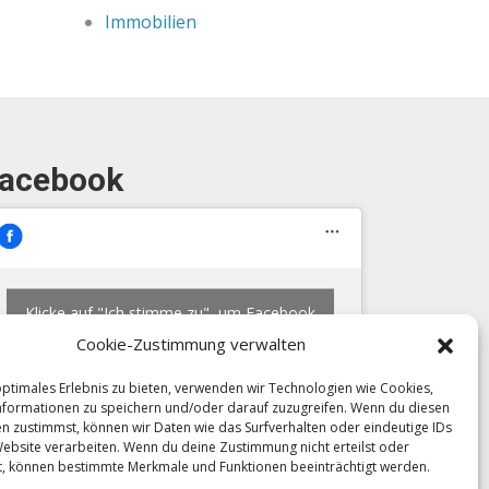
Immobilien
acebook
Klicke auf "Ich stimme zu", um Facebook
zu aktivieren
Cookie-Zustimmung verwalten
Ich stimme zu
optimales Erlebnis zu bieten, verwenden wir Technologien wie Cookies,
formationen zu speichern und/oder darauf zuzugreifen. Wenn du diesen
n zustimmst, können wir Daten wie das Surfverhalten oder eindeutige IDs
Website verarbeiten. Wenn du deine Zustimmung nicht erteilst oder
t, können bestimmte Merkmale und Funktionen beeinträchtigt werden.