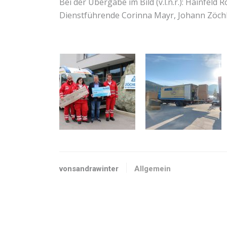
Bei der Übergabe im Bild (v.l.n.r.): Hainfel
Dienstführende Corinna Mayr, Johann Zöchl
vonsandrawinter
Allgemein